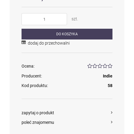
szt.
kam F granat okr 3
4,71 zł
DO KOSZYKA
dodaj do przechowalni
szt.
Ocena:
DO KOSZYKA
Producent:
Indie
Kod produktu:
58
zapytaj o produkt
poleć znajomemu