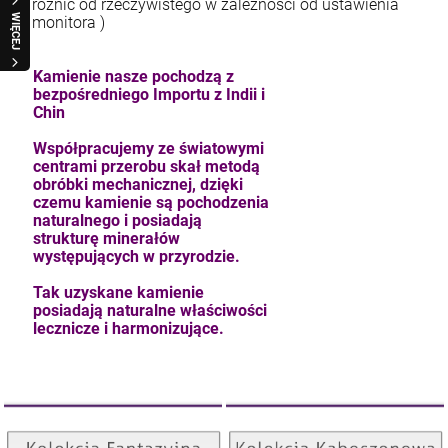
różnić od rzeczywistego w zależności od ustawienia
WIĘCEJ
monitora )
Kamienie nasze pochodzą z
bezpośredniego Importu z Indii i
Chin
Współpracujemy ze światowymi
centrami przerobu skał metodą
obróbki mechanicznej, dzięki
czemu kamienie są pochodzenia
naturalnego i posiadają
strukturę minerałów
występujących w przyrodzie.
Tak uzyskane kamienie
posiadają naturalne właściwości
lecznicze i harmonizujące.
Kolekcja Kaboszonowa
Kolekcja Fantazyjna