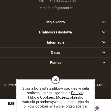
tel.:
+48 83 372 05 80
e-mail:
info@arani.cc
Moje konto
Płatności i dostawa
Informacje
O nas
Pomoc
ul. Przechodzisko 39, 21-570 Drelów | NIP: 5380004253 | REGON: 030142981
Strona korzysta z plików cookies w celu
realizacji usług i zgodnie z
Polityką
Plików Cookies
. Możesz określić
warunki przechowywania lub dostępu do
R25- Cytryn owal. Fas. 14mm 360mm
plików cookies w Twojej przeglądarce.
© 2026 arani.cc. Wszelkie prawa zastrzeżone.