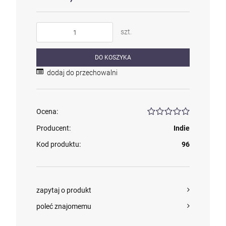
szt.
kam F granat okr 3
4,71 zł
DO KOSZYKA
dodaj do przechowalni
szt.
Ocena:
DO KOSZYKA
Producent:
Indie
Kod produktu:
96
zapytaj o produkt
poleć znajomemu