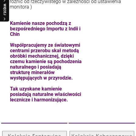
różnić od rzeczywistego w zależności od ustawienia
WIĘCEJ
monitora )
Kamienie nasze pochodzą z
bezpośredniego Importu z Indii i
Chin
Współpracujemy ze światowymi
centrami przerobu skał metodą
obróbki mechanicznej, dzięki
czemu kamienie są pochodzenia
naturalnego i posiadają
strukturę minerałów
występujących w przyrodzie.
Tak uzyskane kamienie
posiadają naturalne właściwości
lecznicze i harmonizujące.
Kolekcja Kaboszonowa
Kolekcja Fantazyjna