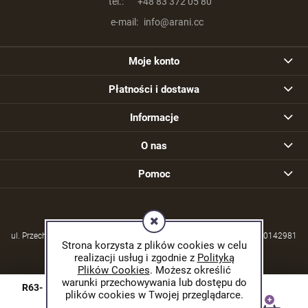
tel.:
+48 83 372 05 80
e-mail:
info@arani.cc
Moje konto
Płatności i dostawa
Informacje
O nas
Pomoc
ul. Przechodzisko 39, 21-570 Drelów | NIP: 5380004253 | REGON: 030142981
Strona korzysta z plików cookies w celu
realizacji usług i zgodnie z
Polityką
Plików Cookies
. Możesz określić
warunki przechowywania lub dostępu do
R63- Turmalin prostokąt 3mm 380mm
plików cookies w Twojej przeglądarce.
© 2026 arani.cc. Wszelkie prawa zastrzeżone.