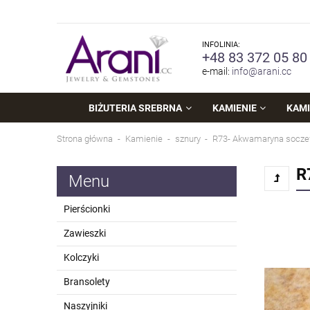
INFOLINIA:
+48 83 372 05 80
e-mail:
info@arani.cc
BIŻUTERIA SREBRNA
KAMIENIE
KAMI
Strona główna
Kamienie
sznury
R73- Akwamaryna soc
R
Menu
Pierścionki
Zawieszki
Kolczyki
Bransolety
Naszyjniki