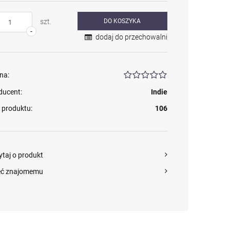
szt.
DO KOSZYKA
-
dodaj do przechowalni
na:
ducent:
Indie
 produktu:
106
ytaj o produkt
eć znajomemu