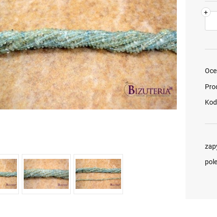
+
Oce
Pro
Kod
zap
pol