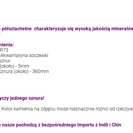
kam F granat okr 3
kam F ametyst afr. okr 3
4,71 zł
7,11 zł
 półszlachetne charakteryzuje się wysoką jakością minerałów
+
+
!
szt.
szt.
-
-
ienia:
 R73
DO KOSZYKA
DO KOSZYKA
 Akwamaryna soczewki
sznur
 (około) - 5mm
sznura (około) - 360mm
yczy jednego sznura!
( Kolor kamienia na zdjęciu może nieznacznie różnić od rzeczyw
 nasze pochodzą z bezpośredniego Importu z Indii i Chin