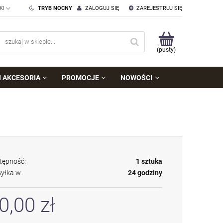
TRYB NOCNY
ZALOGUJ SIĘ
ZAREJESTRUJ SIĘ
(pusty)
I AKCESORIA
PROMOCJE
NOWOŚCI
tępność:
1 sztuka
yłka w:
24 godziny
0,00 zł