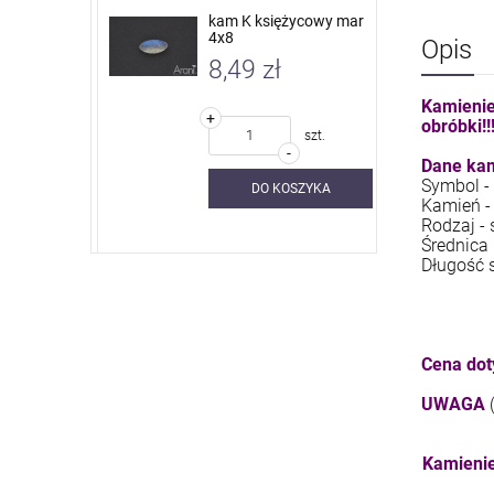
 nieb. sky
kam K księżycowy mar
4x8
Opis
8,49 zł
Kamienie
+
obróbki!!
szt.
szt.
-
Dane kam
Symbol -
SZYKA
DO KOSZYKA
Kamień -
Rodzaj - 
Średnica
Długość 
Cena dot
UWAGA
Kamienie