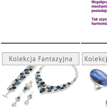
Współpra
mechanic
posiadaj
Tak uzys
harmoniz
Kolekcja Fantazyjna
ZOBACZ