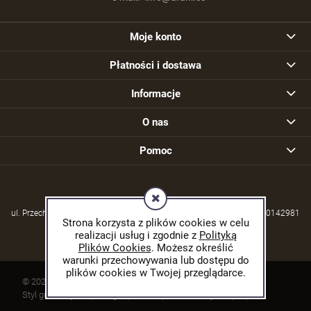
Moje konto
Płatności i dostawa
Informacje
O nas
Pomoc
ul. Przechodzisko 39, 21-570 Drelów | NIP: 5380004253 | REGON: 030142981
Strona korzysta z plików cookies w celu
realizacji usług i zgodnie z
Polityką
Plików Cookies
. Możesz określić
warunki przechowywania lub dostępu do
plików cookies w Twojej przeglądarce.
© 2026 arani.cc. Wszelkie prawa zastrzeżone.
Styl graficzny ShopGadget.pl
Sklep internetowy Shoper.pl