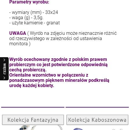
Parametry wyrobu:
kam F granat okr 3
- wymiary (mm) - 33x24
- waga (g) - 3,5g.
4,71 zł
- użyte kamienie - granat
UWAGA
( Wyrób na zdjęciu może nieznacznie różnić
od rzeczywistego w zależności od ustawienia
szt.
monitora )
DO KOSZYKA
Wyrób ocechowany zgodnie z polskim prawem
probierczym co jest potwierdzone odpowiednią
WIĘCEJ
cechą probierczą.
Orientalne wzornictwo w połączeniu z
ponadczasowym pięknem minerałów podkreślą
urodę każdej kobiety.
Kolekcja Kaboszonowa
Kolekcja Fantazyjna
ZOBACZ
ZOBACZ