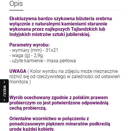
Opis
kam F granat okr 3
Ekskluzywna bardzo szykowna biżuteria srebrna
4,71 zł
wyłącznie z naturalnymi kamieniami starannie
wykonana przez najlepszych Tajlandzkich lub
Indyjskich mistrzów sztuki jubilerskiej.
szt.
Parametry wyrobu:
- wymiary (mm) - 31x21
DO KOSZYKA
- waga (g) - 2,9g.
- użyte kamienie - masa perłowa
UWAGA
( Kolor wyrobu na zdjęciu może nieznacznie
różnić się od rzeczywistego w zależności od ustawień
monitora )
WIĘCEJ
Wyrób ocechowany zgodnie z polskim prawem
probierczym co jest potwierdzone odpowiednią
cechą probierczą.
Orientalne wzornictwo w połączeniu z
ponadczasowym pięknem minerałów podkreślą
urodę każdej kobiety.