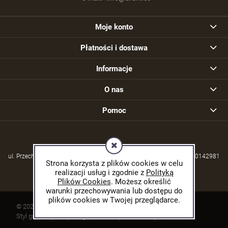
Moje konto
Płatności i dostawa
Informacje
O nas
Pomoc
ul. Przechodzisko 39, 21-570 Drelów | NIP: 5380004253 | REGON: 030142981
Strona korzysta z plików cookies w celu
realizacji usług i zgodnie z
Polityką
Plików Cookies
. Możesz określić
warunki przechowywania lub dostępu do
plików cookies w Twojej przeglądarce.
© 2026 arani.cc. Wszelkie prawa zastrzeżone.
Styl graficzny ShopGadget.pl
Sklep internetowy Shoper.pl