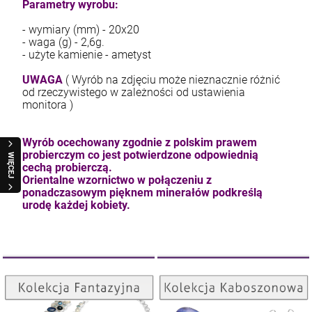
Parametry wyrobu:
kam F granat okr 3
- wymiary (mm) - 20x20
- waga (g) - 2,6g.
4,71 zł
- użyte kamienie - ametyst
UWAGA
( Wyrób na zdjęciu może nieznacznie różnić
od rzeczywistego w zależności od ustawienia
szt.
monitora )
DO KOSZYKA
Wyrób ocechowany zgodnie z polskim prawem
probierczym co jest potwierdzone odpowiednią
WIĘCEJ
cechą probierczą.
Orientalne wzornictwo w połączeniu z
ponadczasowym pięknem minerałów podkreślą
urodę każdej kobiety.
Kolekcja Kaboszonowa
Kolekcja Fantazyjna
ZOBACZ
ZOBACZ