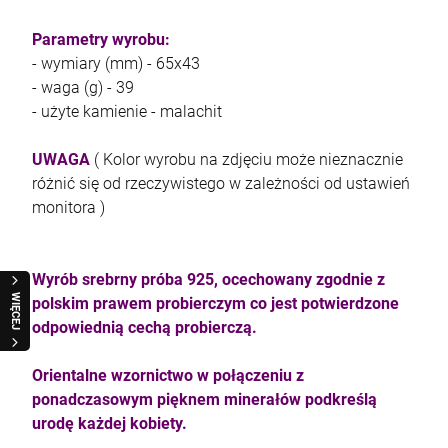
Parametry wyrobu:
- wymiary (mm) - 65x43
- waga (g) - 39
- użyte kamienie - malachit
kam F granat okr 3
UWAGA
( Kolor wyrobu na zdjęciu może nieznacznie
4,71 zł
różnić się od rzeczywistego w zależności od ustawień
monitora )
szt.
DO KOSZYKA
Wyrób srebrny próba 925, ocechowany zgodnie z
WIĘCEJ
polskim prawem probierczym co jest potwierdzone
odpowiednią cechą probierczą.
Orientalne wzornictwo w połączeniu z
ponadczasowym pięknem minerałów podkreślą
urodę każdej kobiety.