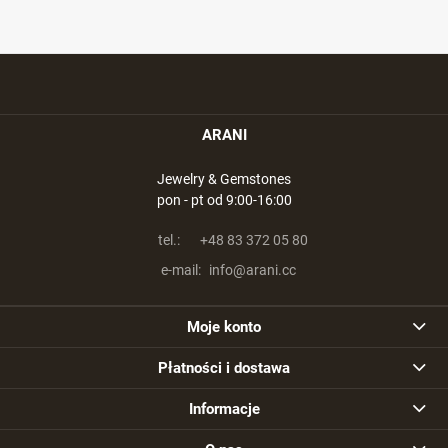
ARANI
Jewelry & Gemstones
pon - pt od 9:00-16:00
tel.:
+48 83 372 05 80
e-mail:
info@arani.cc
Moje konto
Płatności i dostawa
Informacje