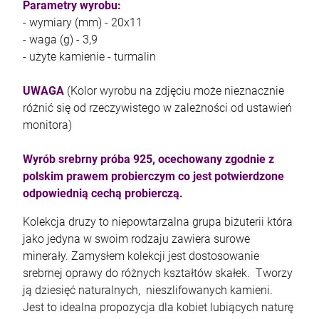
Parametry wyrobu:
- wymiary (mm) - 20x11
- waga (g) - 3,9
kam F granat okr 3
- użyte kamienie - turmalin
4,71 zł
UWAGA
(Kolor wyrobu na zdjęciu może nieznacznie
różnić się od rzeczywistego w zależności od ustawień
monitora)
szt.
Wyrób srebrny próba 925, ocechowany zgodnie z
DO KOSZYKA
polskim prawem probierczym co jest potwierdzone
odpowiednią cechą probierczą.
Kolekcja druzy to niepowtarzalna grupa biżuterii która
jako jedyna w swoim rodzaju zawiera surowe
minerały. Zamysłem kolekcji jest dostosowanie
srebrnej oprawy do różnych kształtów skałek. Tworzy
ją dziesięć naturalnych, nieszlifowanych kamieni.
Jest to idealna propozycja dla kobiet lubiących naturę