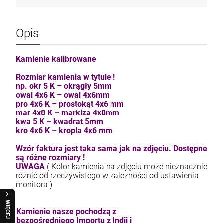
Opis
Kamienie kalibrowane
Rozmiar kamienia w tytule !
np. okr 5 K – okrągły 5mm
owal 4x6 K – owal 4x6mm
pro 4x6 K – prostokąt 4x6 mm
mar 4x8 K – markiza 4x8mm
kwa 5 K – kwadrat 5mm
kro 4x6 K – kropla 4x6 mm
Wzór faktura jest taka sama jak na zdjęciu. Dostępne
są różne rozmiary !
UWAGA
( Kolor kamienia na zdjęciu może nieznacznie
różnić od rzeczywistego w zależności od ustawienia
monitora )
WIĘCEJ
Kamienie nasze pochodzą z
bezpośredniego Importu z Indii i