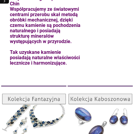
Chin
Współpracujemy ze światowymi
centrami przerobu skał metodą
obróbki mechanicznej, dzięki
czemu kamienie są pochodzenia
naturalnego i posiadają
strukturę minerałów
występujących w przyrodzie.
kam F granat okr 3
Tak uzyskane kamienie
posiadają naturalne właściwości
4,71 zł
lecznicze i harmonizujące.
szt.
Kolekcja Kaboszonowa
Kolekcja Fantazyjna
DO KOSZYKA
ZOBACZ
ZOBACZ