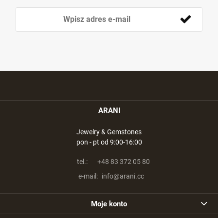
ARANI
Jewelry & Gemstones
pon - pt od 9:00-16:00
tel.:
+48 83 372 05 80
e-mail:
info@arani.cc
Moje konto