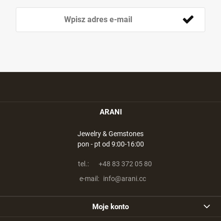
ARANI
Jewelry & Gemstones
pon - pt od 9:00-16:00
tel.:
+48 83 372 05 80
e-mail:
info@arani.cc
Moje konto