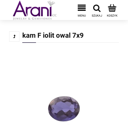
kam F iolit owal 7x9