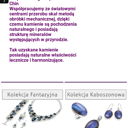
Chin
Współpracujemy ze światowymi
centrami przerobu skał metodą
obróbki mechanicznej, dzięki
kam F granat okr 3
czemu kamienie są pochodzenia
naturalnego i posiadają
4,71 zł
strukturę minerałów
występujących w przyrodzie.
Tak uzyskane kamienie
szt.
posiadają naturalne właściwości
lecznicze i harmonizujące.
DO KOSZYKA
Kolekcja Kaboszonowa
Kolekcja Fantazyjna
ZOBACZ
ZOBACZ