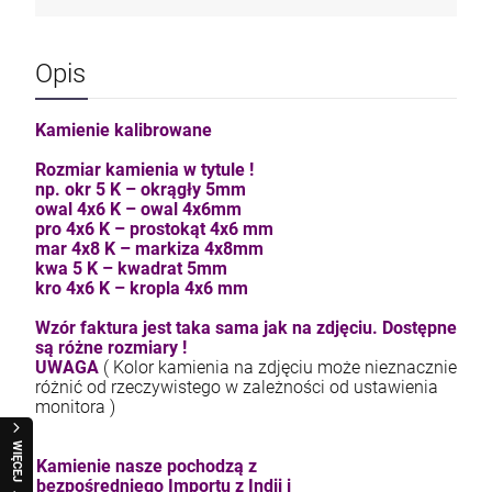
Opis
Kamienie kalibrowane
Rozmiar kamienia w tytule !
np. okr 5 K – okrągły 5mm
owal 4x6 K – owal 4x6mm
pro 4x6 K – prostokąt 4x6 mm
mar 4x8 K – markiza 4x8mm
kwa 5 K – kwadrat 5mm
kro 4x6 K – kropla 4x6 mm
Wzór faktura jest taka sama jak na zdjęciu. Dostępne
są różne rozmiary !
UWAGA
( Kolor kamienia na zdjęciu może nieznacznie
różnić od rzeczywistego w zależności od ustawienia
monitora )
WIĘCEJ
Kamienie nasze pochodzą z
bezpośredniego Importu z Indii i