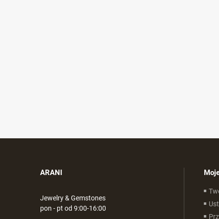
ARANI
Moje
Tw
Jewelry & Gemstones
Ust
pon - pt od 9:00-16:00
Pr