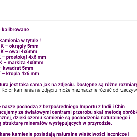
kam F granat okr 3
kam F ametyst afr. okr 3
4,71 zł
7,11 zł
 kalibrowane
+
+
szt.
szt.
kamienia w tytule !
-
-
5 K – okrągły 5mm
 K – owal 4x6mm
DO KOSZYKA
DO KOSZYKA
K – prostokąt 4x6 mm
 K – markiza 4x8mm
 – kwadrat 5mm
K – kropla 4x6 mm
ura jest taka sama jak na zdjęciu. Dostępne są różne rozmiary
( Kolor kamienia na zdjęciu może nieznacznie różnić od rzeczyw
 nasze pochodzą z bezpośredniego Importu z Indii i Chin
cujemy ze światowymi centrami przerobu skał metodą obrób
znej, dzięki czemu kamienie są pochodzenia naturalnego i
ą strukturę minerałów występujących w przyrodzie.
kane kamienie posiadają naturalne właściwości lecznicze i