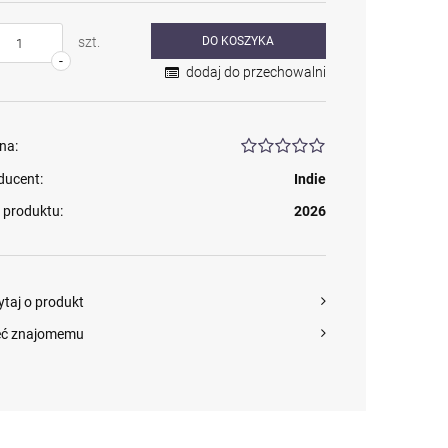
szt.
DO KOSZYKA
-
dodaj do przechowalni
na:
ducent:
Indie
 produktu:
2026
ytaj o produkt
eć znajomemu