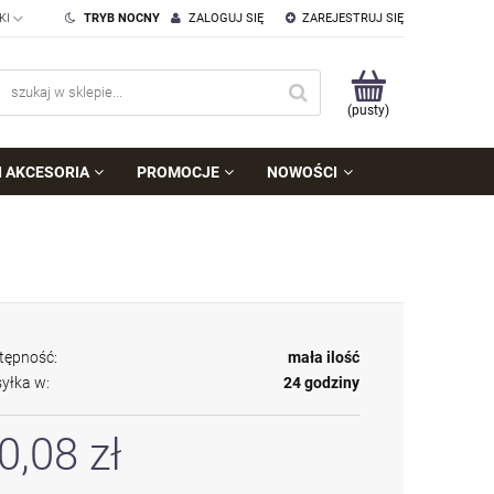
TRYB NOCNY
ZALOGUJ SIĘ
ZAREJESTRUJ SIĘ
(pusty)
I AKCESORIA
PROMOCJE
NOWOŚCI
tępność:
mała ilość
yłka w:
24 godziny
0,08 zł