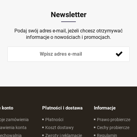
Newsletter
Podaj swój adres e-mail, jeżeli chcesz otrzymywać
informacje o nowościach i promocjach.
 konto
Płatności i dostawa
Informacje
oje zamówienia
Płatności
Prawo probiercze
awienia konta
Koszt dostawy
Cechy probiercze
zechowalnia
Zwroty i reklamacje
Regulamin