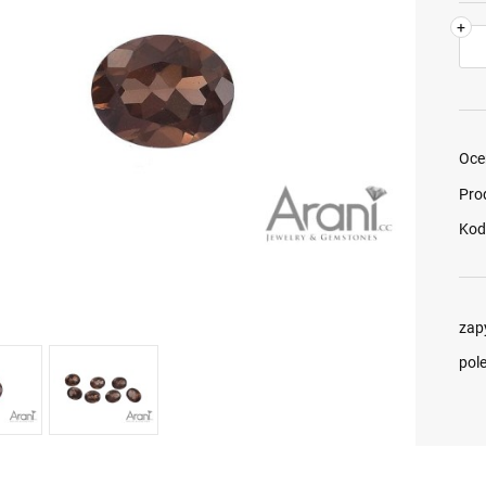
+
Oce
Pro
Kod
zap
pol