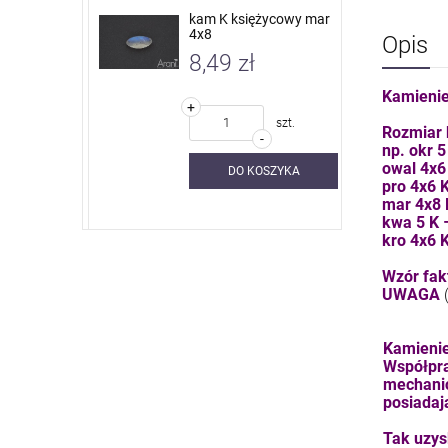
 nieb. sky
kam K księżycowy mar
4x8
Opis
8,49 zł
Kamienie
+
szt.
szt.
Rozmiar 
-
np. okr 
owal 4x6
SZYKA
DO KOSZYKA
pro 4x6 
mar 4x8
kwa 5 K
kro 4x6 
Wzór fakt
UWAGA
Kamienie
Współpra
mechanic
posiadaj
Tak uzys