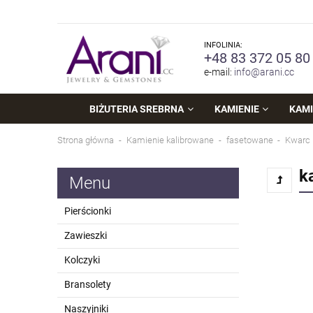
INFOLINIA:
+48 83 372 05 80
e-mail:
info@arani.cc
BIŻUTERIA SREBRNA
KAMIENIE
KAMI
Strona główna
Kamienie kalibrowane
fasetowane
Kwarc
k
Menu
Pierścionki
Zawieszki
Kolczyki
Bransolety
Naszyjniki