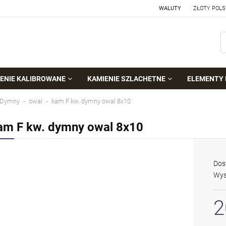
WALUTY
ENIE KALIBROWANE
KAMIENIE SZLACHETNE
ELEMENTY 
 Dymny
owal
kam F kw. dymny owal 8x10
am F kw. dymny owal 8x10
Dos
Wys
2