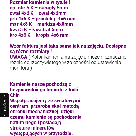
Rozmiar kamienia w tytule !
np. okr 5 K – okrągły 5mm
owal 4x6 K – owal 4x6mm
pro 4x6 K – prostokąt 4x6 mm
mar 4x8 K – markiza 4x8mm
kwa 5 K – kwadrat 5mm
kro 4x6 K – kropla 4x6 mm
Wzór faktura jest taka sama jak na zdjęciu. Dostępne
są różne rozmiary !
UWAGA
( Kolor kamienia na zdjęciu może nieznacznie
różnić od rzeczywistego w zależności od ustawienia
monitora )
Kamienie nasze pochodzą z
bezpośredniego Importu z Indii i
Chin
Współpracujemy ze światowymi
WIĘCEJ
centrami przerobu skał metodą
obróbki mechanicznej, dzięki
czemu kamienie są pochodzenia
naturalnego i posiadają
strukturę minerałów
występujących w przyrodzie.