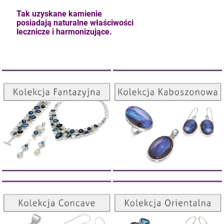
Tak uzyskane kamienie
posiadają naturalne właściwości
lecznicze i harmonizujące.
Kolekcja Kaboszonowa
Kolekcja Fantazyjna
kam F granat okr 3
ZOBACZ
ZOBACZ
4,71 zł
szt.
DO KOSZYKA
Kolekcja Orientalna
Kolekcja Concave
ZOBACZ
ZOBACZ