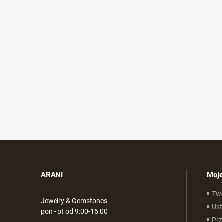
ARANI
Moje
Tw
Jewelry & Gemstones
Ust
pon - pt od 9:00-16:00
Pr