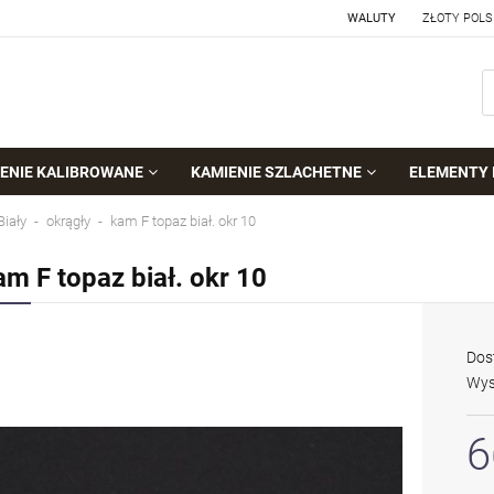
WALUTY
ENIE KALIBROWANE
KAMIENIE SZLACHETNE
ELEMENTY 
Biały
okrągły
kam F topaz biał. okr 10
am F topaz biał. okr 10
Dos
Wys
6