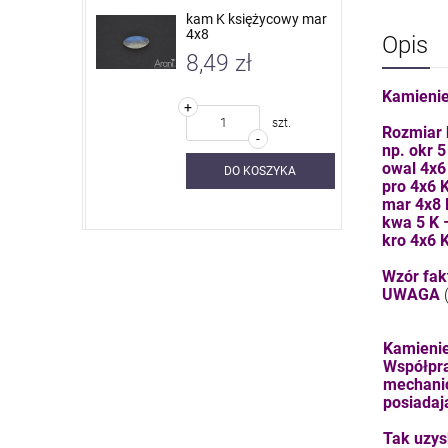
 nieb. sky
kam K księżycowy mar
4x8
Opis
8,49 zł
Kamienie
+
szt.
szt.
Rozmiar 
-
np. okr 
owal 4x6
SZYKA
DO KOSZYKA
pro 4x6 
mar 4x8
kwa 5 K
kro 4x6 
Wzór fakt
UWAGA
Kamienie
Współpra
mechanic
posiadaj
Tak uzys