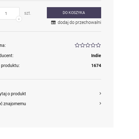
szt.
DO KOSZYKA
-
dodaj do przechowalni
na:
ducent:
Indie
 produktu:
1674
ytaj o produkt
eć znajomemu