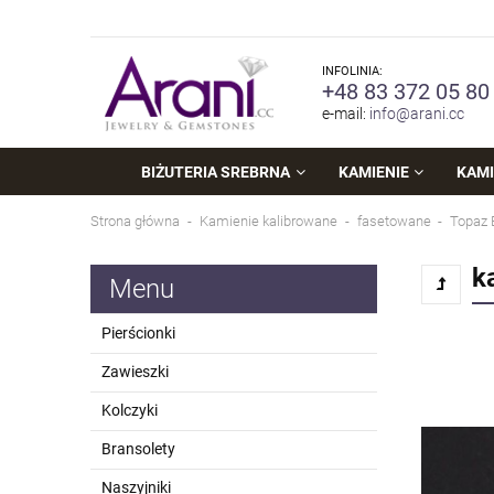
INFOLINIA:
+48 83 372 05 80
e-mail:
info@arani.cc
BIŻUTERIA SREBRNA
KAMIENIE
KAMI
Strona główna
Kamienie kalibrowane
fasetowane
Topaz 
k
Menu
Pierścionki
Zawieszki
Kolczyki
Bransolety
Naszyjniki