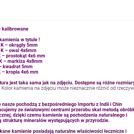
kam F granat okr 3
kam F ametyst afr. okr 3
4,71 zł
7,11 zł
 kalibrowane
+
+
szt.
szt.
kamienia w tytule !
-
-
5 K – okrągły 5mm
 K – owal 4x6mm
DO KOSZYKA
DO KOSZYKA
K – prostokąt 4x6 mm
 K – markiza 4x8mm
 – kwadrat 5mm
K – kropla 4x6 mm
ura jest taka sama jak na zdjęciu. Dostępne są różne rozmiary
( Kolor kamienia na zdjęciu może nieznacznie różnić od rzeczyw
 nasze pochodzą z bezpośredniego Importu z Indii i Chin
cujemy ze światowymi centrami przerobu skał metodą obrób
znej, dzięki czemu kamienie są pochodzenia naturalnego i
ą strukturę minerałów występujących w przyrodzie.
kane kamienie posiadają naturalne właściwości lecznicze i