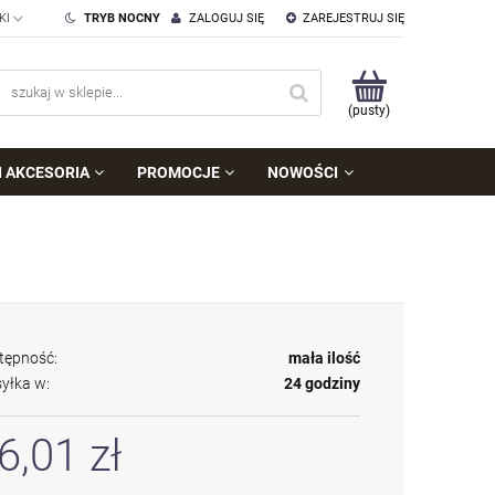
TRYB NOCNY
ZALOGUJ SIĘ
ZAREJESTRUJ SIĘ
(pusty)
I AKCESORIA
PROMOCJE
NOWOŚCI
tępność:
mała ilość
yłka w:
24 godziny
6,01 zł