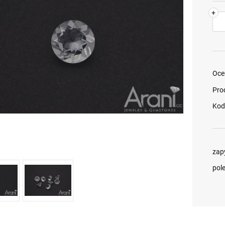
+
Oce
Pro
Kod
zap
pol