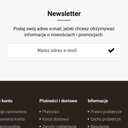
Newsletter
Podaj swój adres e-mail, jeżeli chcesz otrzymywać
informacje o nowościach i promocjach.
 konto
Płatności i dostawa
Informacje
oje zamówienia
Płatności
Prawo probiercze
awienia konta
Koszt dostawy
Cechy probiercze
zechowalnia
Zwroty i reklamacje
Regulamin