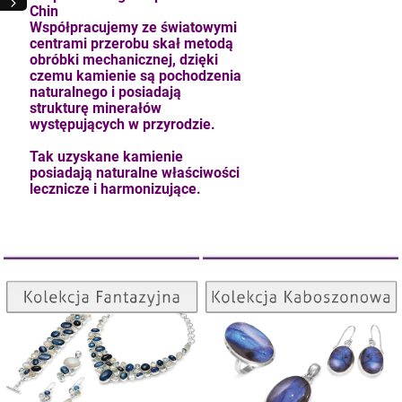
Chin
Współpracujemy ze światowymi
centrami przerobu skał metodą
obróbki mechanicznej, dzięki
czemu kamienie są pochodzenia
naturalnego i posiadają
strukturę minerałów
występujących w przyrodzie.
Tak uzyskane kamienie
posiadają naturalne właściwości
lecznicze i harmonizujące.
Kolekcja Kaboszonowa
Kolekcja Fantazyjna
kam F granat okr 3
ZOBACZ
ZOBACZ
4,71 zł
szt.