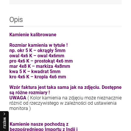
Opis
Kamienie kalibrowane
Rozmiar kamienia w tytule !
np. okr 5 K – okrągły 5mm
owal 4x6 K – owal 4x6mm
pro 4x6 K – prostokąt 4x6 mm
mar 4x8 K – markiza 4x8mm
kwa 5 K – kwadrat 5mm
kro 4x6 K – kropla 4x6 mm
Wzór faktura jest taka sama jak na zdjęciu. Dostępne
są różne rozmiary !
UWAGA
( Kolor kamienia na zdjęciu może nieznacznie
różnić od rzeczywistego w zależności od ustawienia
monitora )
WIĘCEJ
Kamienie nasze pochodzą z
bezpośredniego Importu z Indii i