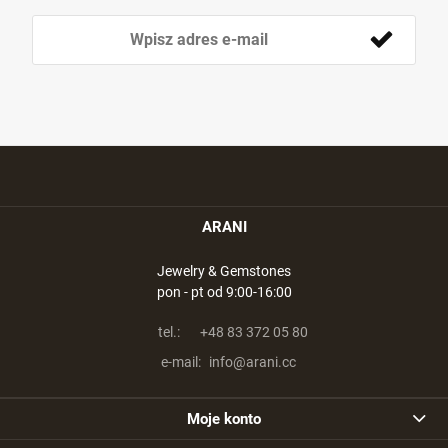
ARANI
Jewelry & Gemstones
pon - pt od 9:00-16:00
tel.:
+48 83 372 05 80
e-mail:
info@arani.cc
Moje konto