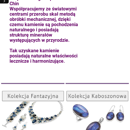
Chin
Współpracujemy ze światowymi
centrami przerobu skał metodą
obróbki mechanicznej, dzięki
czemu kamienie są pochodzenia
naturalnego i posiadają
strukturę minerałów
występujących w przyrodzie.
Tak uzyskane kamienie
posiadają naturalne właściwości
lecznicze i harmonizujące.
Kolekcja Kaboszonowa
Kolekcja Fantazyjna
kam F granat okr 3
ZOBACZ
ZOBACZ
4,71 zł
szt.