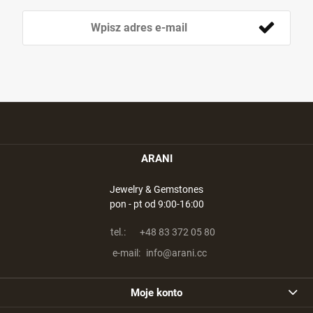
ARANI
Jewelry & Gemstones
pon - pt od 9:00-16:00
tel.:
+48 83 372 05 80
e-mail:
info@arani.cc
Moje konto