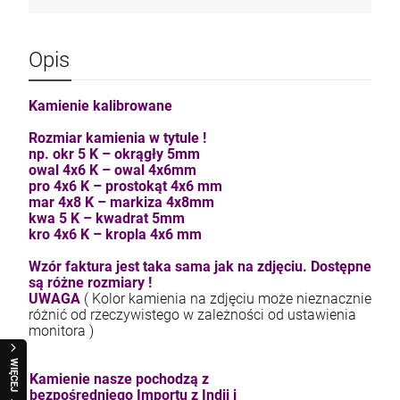
Opis
Kamienie kalibrowane
Rozmiar kamienia w tytule !
np. okr 5 K – okrągły 5mm
owal 4x6 K – owal 4x6mm
pro 4x6 K – prostokąt 4x6 mm
mar 4x8 K – markiza 4x8mm
kwa 5 K – kwadrat 5mm
kro 4x6 K – kropla 4x6 mm
Wzór faktura jest taka sama jak na zdjęciu. Dostępne
są różne rozmiary !
UWAGA
( Kolor kamienia na zdjęciu może nieznacznie
różnić od rzeczywistego w zależności od ustawienia
monitora )
WIĘCEJ
Kamienie nasze pochodzą z
bezpośredniego Importu z Indii i