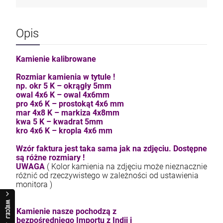
Opis
Kamienie kalibrowane
Rozmiar kamienia w tytule !
np. okr 5 K – okrągły 5mm
owal 4x6 K – owal 4x6mm
pro 4x6 K – prostokąt 4x6 mm
mar 4x8 K – markiza 4x8mm
kwa 5 K – kwadrat 5mm
kro 4x6 K – kropla 4x6 mm
Wzór faktura jest taka sama jak na zdjęciu. Dostępne
są różne rozmiary !
UWAGA
( Kolor kamienia na zdjęciu może nieznacznie
różnić od rzeczywistego w zależności od ustawienia
monitora )
WIĘCEJ
Kamienie nasze pochodzą z
bezpośredniego Importu z Indii i