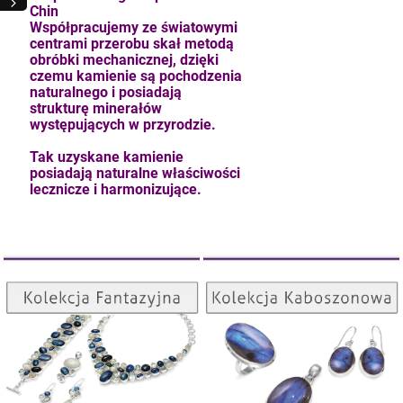
Chin
Współpracujemy ze światowymi
centrami przerobu skał metodą
obróbki mechanicznej, dzięki
czemu kamienie są pochodzenia
naturalnego i posiadają
strukturę minerałów
występujących w przyrodzie.
Tak uzyskane kamienie
posiadają naturalne właściwości
lecznicze i harmonizujące.
Kolekcja Kaboszonowa
Kolekcja Fantazyjna
kam F granat okr 3
ZOBACZ
ZOBACZ
4,71 zł
szt.