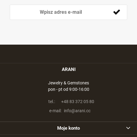
ARANI
Jewelry & Gemstones
pon - pt od 9:00-16:00
tel.:
+48 83 372 05 80
e-mail:
info@arani.cc
Moje konto