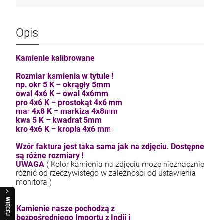
Opis
Kamienie kalibrowane
Rozmiar kamienia w tytule !
np. okr 5 K – okrągły 5mm
owal 4x6 K – owal 4x6mm
pro 4x6 K – prostokąt 4x6 mm
mar 4x8 K – markiza 4x8mm
kwa 5 K – kwadrat 5mm
kro 4x6 K – kropla 4x6 mm
Wzór faktura jest taka sama jak na zdjęciu. Dostępne
są różne rozmiary !
UWAGA
( Kolor kamienia na zdjęciu może nieznacznie
różnić od rzeczywistego w zależności od ustawienia
monitora )
WIĘCEJ
Kamienie nasze pochodzą z
bezpośredniego Importu z Indii i