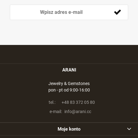
ARANI
Jewelry & Gemstones
pon - pt od 9:00-16:00
tel.:
+48 83 372 05 80
e-mail:
info@arani.cc
Moje konto