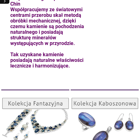
Chin
Współpracujemy ze światowymi
centrami przerobu skał metodą
obróbki mechanicznej, dzięki
czemu kamienie są pochodzenia
naturalnego i posiadają
strukturę minerałów
występujących w przyrodzie.
Tak uzyskane kamienie
posiadają naturalne właściwości
lecznicze i harmonizujące.
Kolekcja Kaboszonowa
Kolekcja Fantazyjna
kam F granat okr 3
ZOBACZ
ZOBACZ
4,71 zł
szt.