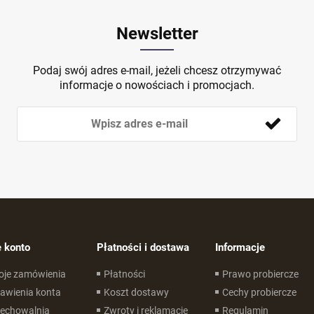
Newsletter
Podaj swój adres e-mail, jeżeli chcesz otrzymywać
informacje o nowościach i promocjach.
 konto
Płatności i dostawa
Informacje
oje zamówienia
Płatności
Prawo probiercze
awienia konta
Koszt dostawy
Cechy probiercze
zechowalnia
Zwroty i reklamacje
Regulamin