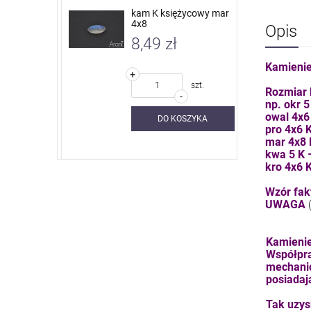
 nieb. sky
kam K księżycowy mar
4x8
Opis
8,49 zł
Kamienie
+
szt.
szt.
Rozmiar 
-
np. okr 
owal 4x6
SZYKA
DO KOSZYKA
pro 4x6 
mar 4x8
kwa 5 K
kro 4x6 
Wzór fakt
UWAGA
Kamienie
Współpra
mechanic
posiadaj
Tak uzys