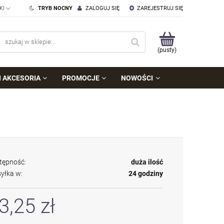
TRYB NOCNY
ZALOGUJ SIĘ
ZAREJESTRUJ SIĘ
(pusty)
I AKCESORIA
PROMOCJE
NOWOŚCI
tępność:
duża ilość
yłka w:
24 godziny
3,25 zł