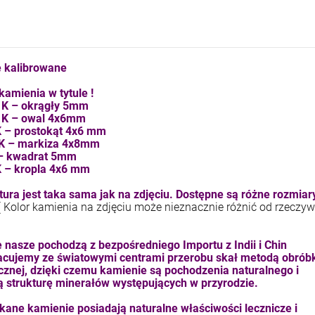
kam F granat okr 3
kam F ametyst afr. okr 3
4,71 zł
7,11 zł
 kalibrowane
+
+
szt.
szt.
kamienia w tytule !
-
-
5 K – okrągły 5mm
 K – owal 4x6mm
DO KOSZYKA
DO KOSZYKA
K – prostokąt 4x6 mm
 K – markiza 4x8mm
 – kwadrat 5mm
K – kropla 4x6 mm
ura jest taka sama jak na zdjęciu. Dostępne są różne rozmiary
( Kolor kamienia na zdjęciu może nieznacznie różnić od rzeczyw
 nasze pochodzą z bezpośredniego Importu z Indii i Chin
cujemy ze światowymi centrami przerobu skał metodą obrób
znej, dzięki czemu kamienie są pochodzenia naturalnego i
ą strukturę minerałów występujących w przyrodzie.
kane kamienie posiadają naturalne właściwości lecznicze i