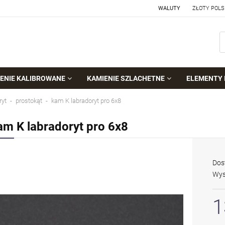
WALUTY
ENIE KALIBROWANE
KAMIENIE SZLACHETNE
ELEMENTY 
ryt
prostokąt
kam K labradoryt pro 6x8
am K labradoryt pro 6x8
Dos
Wys
1