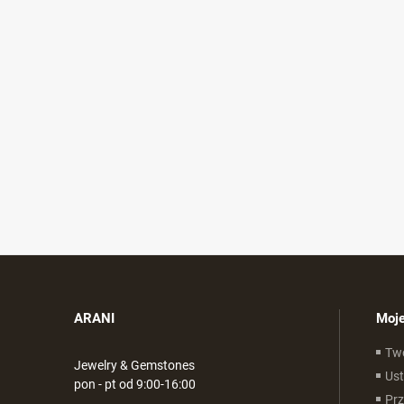
ARANI
Moje
Tw
Jewelry & Gemstones
Ust
pon - pt od 9:00-16:00
Pr