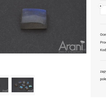
+
Oce
Pro
Kod
zap
pol