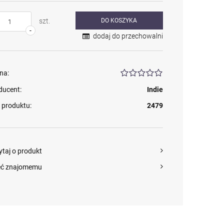
szt.
DO KOSZYKA
-
dodaj do przechowalni
na:
ducent:
Indie
 produktu:
2479
ytaj o produkt
eć znajomemu