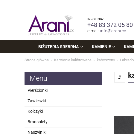
INFOLINIA:
+48 83 372 05 80
e-mail:
info@arani.cc
BIŻUTERIA SREBRNA
KAMIENIE
KAMI
Strona główna
Kamienie kalibrowane
kaboszony
Labrado
k
Menu
Pierścionki
Zawieszki
Kolczyki
Bransolety
Naszyjniki