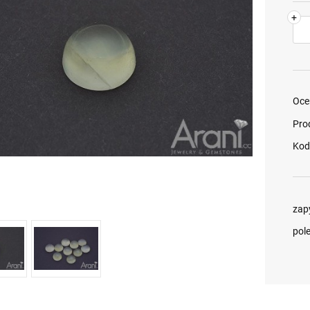
+
Oce
Pro
Kod
zap
pol