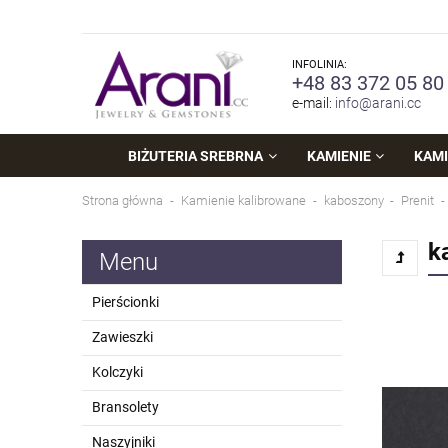
INFOLINIA:
+48 83 372 05 80
e-mail:
info@arani.cc
BIŻUTERIA SREBRNA
KAMIENIE
KAMI
Strona główna
Kamienie kalibrowane
kaboszony
Prenit
k
Menu
Pierścionki
Zawieszki
Kolczyki
Bransolety
Naszyjniki