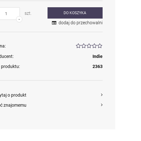
szt.
DO KOSZYKA
-
dodaj do przechowalni
na:
ducent:
Indie
 produktu:
2363
ytaj o produkt
eć znajomemu