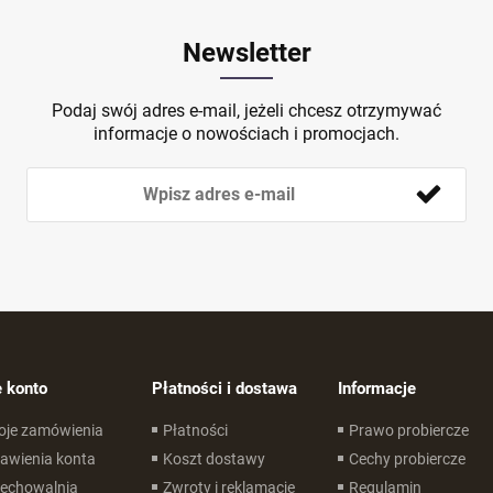
Newsletter
Podaj swój adres e-mail, jeżeli chcesz otrzymywać
informacje o nowościach i promocjach.
 konto
Płatności i dostawa
Informacje
oje zamówienia
Płatności
Prawo probiercze
awienia konta
Koszt dostawy
Cechy probiercze
zechowalnia
Zwroty i reklamacje
Regulamin