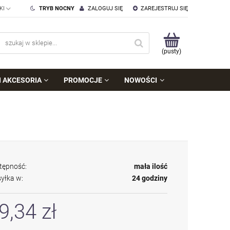
TRYB NOCNY
ZALOGUJ SIĘ
ZAREJESTRUJ SIĘ
(pusty)
I AKCESORIA
PROMOCJE
NOWOŚCI
tępność:
mała ilość
yłka w:
24 godziny
9,34 zł