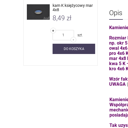
 nieb. sky
kam K księżycowy mar
4x8
Opis
8,49 zł
Kamienie
+
szt.
szt.
Rozmiar 
-
np. okr 
owal 4x6
SZYKA
DO KOSZYKA
pro 4x6 
mar 4x8
kwa 5 K
kro 4x6 
Wzór fakt
UWAGA
Kamienie
Współpra
mechanic
posiadaj
Tak uzys