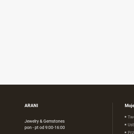
ARANI
Moje
Tw
Jewelry & Gemstones
Ust
pon - pt od 9:00-16:00
Pr