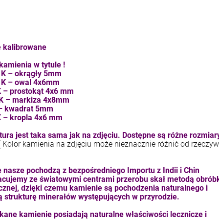
kam F granat okr 3
kam F ametyst afr. okr 3
4,71 zł
7,11 zł
 kalibrowane
+
+
szt.
szt.
kamienia w tytule !
-
-
5 K – okrągły 5mm
 K – owal 4x6mm
DO KOSZYKA
DO KOSZYKA
K – prostokąt 4x6 mm
 K – markiza 4x8mm
 – kwadrat 5mm
K – kropla 4x6 mm
ura jest taka sama jak na zdjęciu. Dostępne są różne rozmiary
( Kolor kamienia na zdjęciu może nieznacznie różnić od rzeczyw
 nasze pochodzą z bezpośredniego Importu z Indii i Chin
cujemy ze światowymi centrami przerobu skał metodą obrób
znej, dzięki czemu kamienie są pochodzenia naturalnego i
ą strukturę minerałów występujących w przyrodzie.
kane kamienie posiadają naturalne właściwości lecznicze i