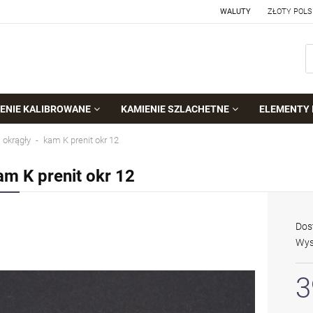
WALUTY
ENIE KALIBROWANE
KAMIENIE SZLACHETNE
ELEMENTY 
okrągły
kam K prenit okr 12
am K prenit okr 12
Dos
Wys
3